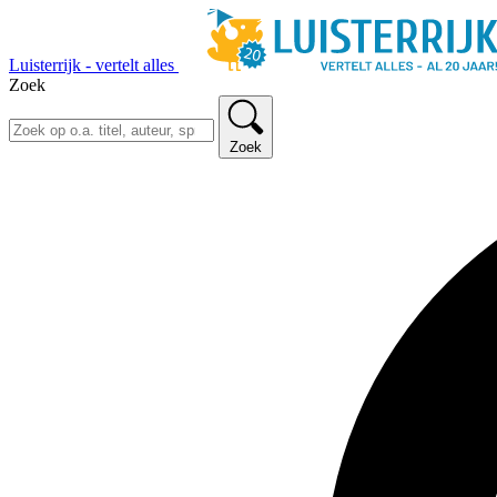
Luisterrijk - vertelt alles
Zoek
Zoek