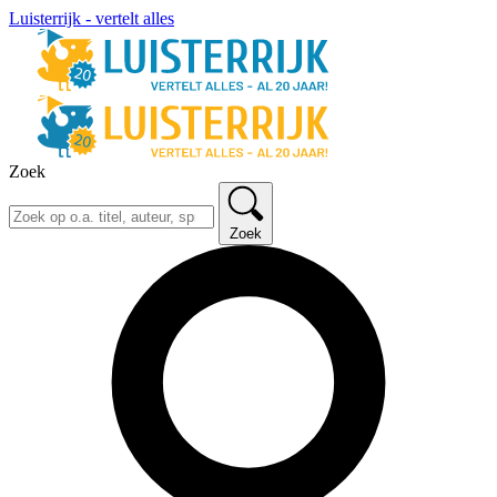
Luisterrijk - vertelt alles
Zoek
Zoek