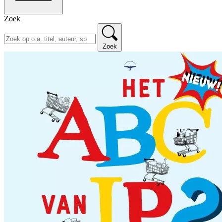
Zoek
Zoek