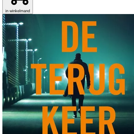
in winkelmand