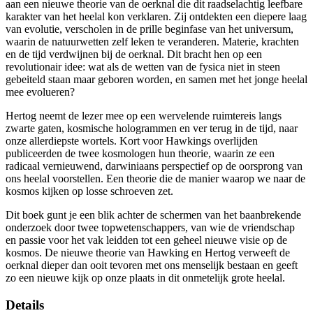
aan een nieuwe theorie van de oerknal die dit raadselachtig leefbare
karakter van het heelal kon verklaren. Zij ontdekten een diepere laag
van evolutie, verscholen in de prille beginfase van het universum,
waarin de natuurwetten zelf leken te veranderen. Materie, krachten
en de tijd verdwijnen bij de oerknal. Dit bracht hen op een
revolutionair idee: wat als de wetten van de fysica niet in steen
gebeiteld staan maar geboren worden, en samen met het jonge heelal
mee evolueren?
Hertog neemt de lezer mee op een wervelende ruimtereis langs
zwarte gaten, kosmische hologrammen en ver terug in de tijd, naar
onze allerdiepste wortels. Kort voor Hawkings overlijden
publiceerden de twee kosmologen hun theorie, waarin ze een
radicaal vernieuwend, darwiniaans perspectief op de oorsprong van
ons heelal voorstellen. Een theorie die de manier waarop we naar de
kosmos kijken op losse schroeven zet.
Dit boek gunt je een blik achter de schermen van het baanbrekende
onderzoek door twee topwetenschappers, van wie de vriendschap
en passie voor het vak leidden tot een geheel nieuwe visie op de
kosmos. De nieuwe theorie van Hawking en Hertog verweeft de
oerknal dieper dan ooit tevoren met ons menselijk bestaan en geeft
zo een nieuwe kijk op onze plaats in dit onmetelijk grote heelal.
Details