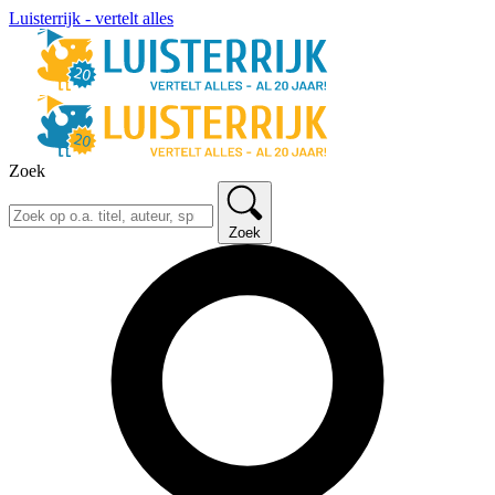
Luisterrijk - vertelt alles
Zoek
Zoek