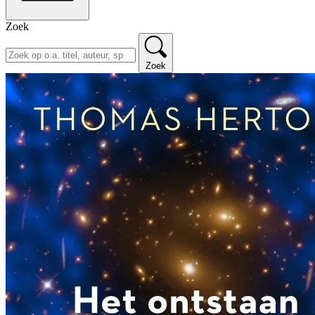
Zoek
Zoek