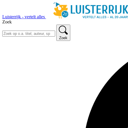
Luisterrijk - vertelt alles
Zoek
Zoek