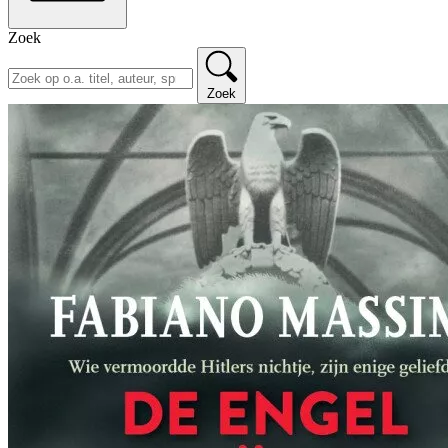
Zoek
Zoek