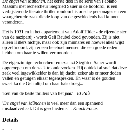
De engel van München
, het eerste deel in de serie van Fabiano
Massimi met rechercheur Siegfried Sauer in de hoofdrol, is een
verbijsterende literaire thriller rondom historische personages en een
waargebeurde zaak die de loop van de geschiedenis had kunnen
veranderen.
Het is 1931 en in het appartement van Adolf Hitler - de rijzende ster
van de nazipartij - wordt Geli Raubel dood gevonden. Zij is niet
alleen Hitlers nichtje, maar ook zijn minnares en hoewel alles wijst
op zelfmoord, zijn er een heleboel mensen die een goede reden
hebben om haar te willen vermoorden.
De eigenzinnige rechercheur en ex-nazi Siegfried Sauer wordt
opgeroepen om de zaak te onderzoeken. Hij ontdekt al snel dat deze
zaak veel ingewikkelder is dan hij dacht, zeker als er meer doden
vallen en getuigen elkaar tegenspreken. En waar is de gouden
swastika die Geli altijd om haar hals droeg...
'Een van de beste thrillers van het jaar.' -
El País
'
De engel van München
is veel meer dan een spannend
misdaadverhaal. Dit is geschiedenis.' -
Knack Focus
Details