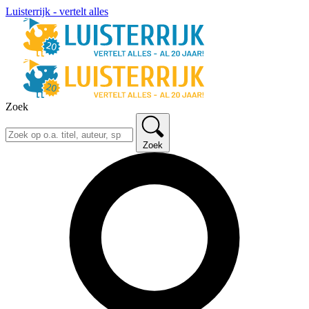
Luisterrijk - vertelt alles
Zoek
Zoek