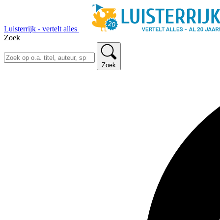
Luisterrijk - vertelt alles
Zoek
Zoek