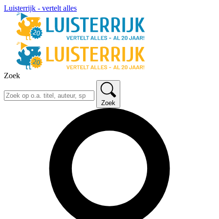
Luisterrijk - vertelt alles
Zoek
Zoek