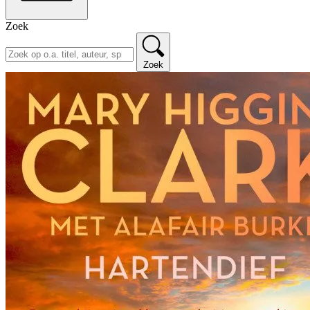
Zoek
Zoek