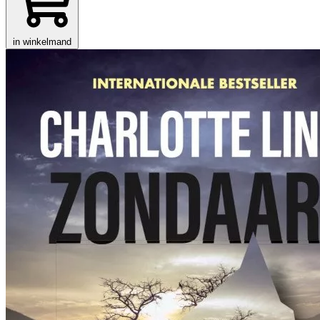
in winkelmand