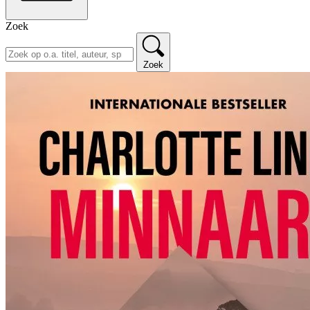
Zoek
Zoek