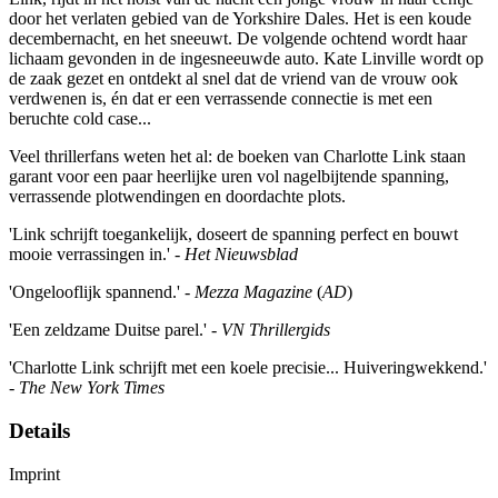
door het verlaten gebied van de Yorkshire Dales. Het is een koude
decembernacht, en het sneeuwt. De volgende ochtend wordt haar
lichaam gevonden in de ingesneeuwde auto. Kate Linville wordt op
de zaak gezet en ontdekt al snel dat de vriend van de vrouw ook
verdwenen is, én dat er een verrassende connectie is met een
beruchte cold case...
Veel thrillerfans weten het al: de boeken van Charlotte Link staan
garant voor een paar heerlijke uren vol nagelbijtende spanning,
verrassende plotwendingen en doordachte plots.
'Link schrijft toegankelijk, doseert de spanning perfect en bouwt
mooie verrassingen in.' -
Het Nieuwsblad
'Ongelooflijk spannend.' -
Mezza Magazine
(
AD
)
'Een zeldzame Duitse parel.' -
VN Thrillergids
'Charlotte Link schrijft met een koele precisie... Huiveringwekkend.'
-
The New York Times
Details
Imprint