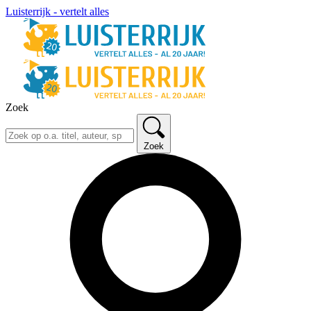
Luisterrijk - vertelt alles
Zoek
Zoek