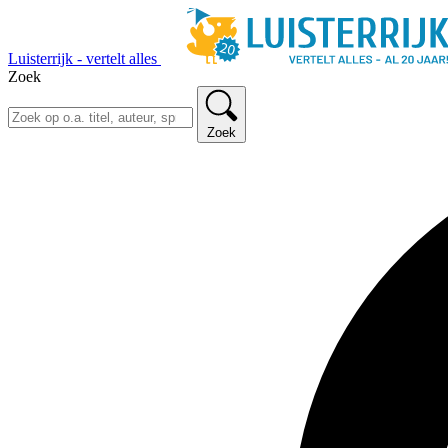
Luisterrijk - vertelt alles
Zoek
Zoek