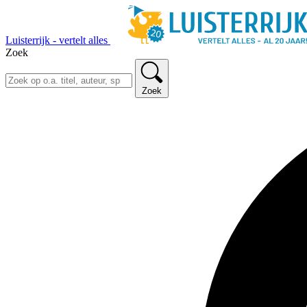
Luisterrijk - vertelt alles
Zoek
Zoek