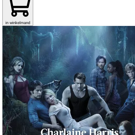
in winkelmand