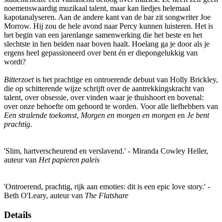
noemenswaardig muzikaal talent, maar kan liedjes helemaal
kapotanalyseren. Aan de andere kant van de bar zit songwriter Joe
Morrow. Hij zou de hele avond naar Percy kunnen luisteren. Het is
het begin van een jarenlange samenwerking die het beste en het
slechtste in hen beiden naar boven haalt. Hoelang ga je door als je
ergens heel gepassioneerd over bent én er diepongelukkig van
wordt?
Bitterzoet
is het prachtige en ontroerende debuut van Holly Brickley,
die op schitterende wijze schrijft over de aantrekkingskracht van
talent, over obsessie, over vinden waar je thuishoort en bovenal:
over onze behoefte om gehoord te worden. Voor alle liefhebbers van
Een stralende toekomst
,
Morgen en morgen en morgen
en
Je bent
prachtig
.
'Slim, hartverscheurend en verslavend.' - Miranda Cowley Heller,
auteur van
Het papieren paleis
'Ontroerend, prachtig, rijk aan emoties: dit is een epic love story.' -
Beth O'Leary, auteur van
The Flatshare
Details