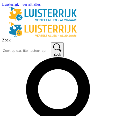
Luisterrijk - vertelt alles
Zoek
Zoek