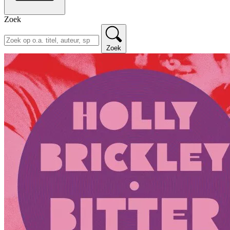
Zoek
Zoek