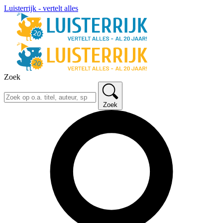
Luisterrijk - vertelt alles
Zoek
Zoek