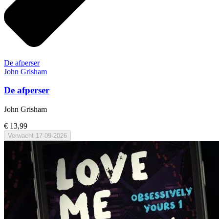
De afperser
John Grisham
De afperser
John Grisham
€ 13,99
Verwacht
17-09-2026