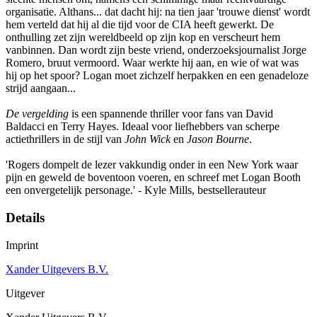
organisatie. Althans... dat dacht hij: na tien jaar 'trouwe dienst' wordt
hem verteld dat hij al die tijd voor de CIA heeft gewerkt. De
onthulling zet zijn wereldbeeld op zijn kop en verscheurt hem
vanbinnen. Dan wordt zijn beste vriend, onderzoeksjournalist Jorge
Romero, bruut vermoord. Waar werkte hij aan, en wie of wat was
hij op het spoor? Logan moet zichzelf herpakken en een genadeloze
strijd aangaan...
De vergelding
is een spannende thriller voor fans van David
Baldacci en Terry Hayes. Ideaal voor liefhebbers van scherpe
actiethrillers in de stijl van
John Wick
en
Jason Bourne
.
'Rogers dompelt de lezer vakkundig onder in een New York waar
pijn en geweld de boventoon voeren, en schreef met Logan Booth
een onvergetelijk personage.' - Kyle Mills, bestsellerauteur
Details
Imprint
Xander Uitgevers B.V.
Uitgever