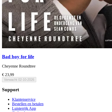
Bad boy for life
Cheyenne Roundtree
€ 23,99
Verwacht
02-10-2026
Support
Klantenservice
Bestellen en betalen
Luisterrijk App