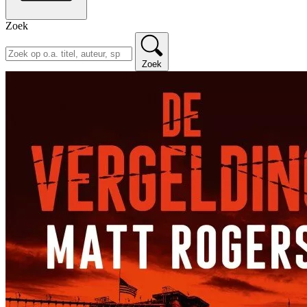
Zoek
Zoek