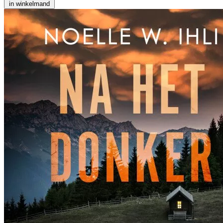
in winkelmand