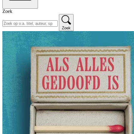
Zoek
Zoek