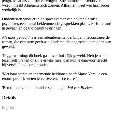
jeugd. Maar als Gabriel vervolgens Zoé ontmoet en smoorverliefd
wordt, maakt Abigaëlle zich zorgen. Alleen zij weet wie haar broer
werkelijk is...
Ondertussen vindt er in de spreekkamer van dokter Garnier,
psychiater, een aantal beklemmende gesprekken plaats. Er is iemand
in gevaar, en de tijd begint te dringen.
Als alles gedoofd is
is een adembenemende, briljant geconstrueerde
roman, die een stem geeft aan kinderen die opgroeien te midden van
geweld.
Triggerwarning: dit boek gaat over huiselijk geweld. Heb je na het
lezen zelf vragen of zit je ergens mee, dan kun je daarvoor terecht
bij verschillende organisaties.
'Met haar sterke en innemende heldinnen heeft Marie Vareille een
enorm publiek weten te veroveren.' -
Le Parisien
'Een roman vol onderhuidse spanning.' -
Vol van Boeken
Details
Imprint