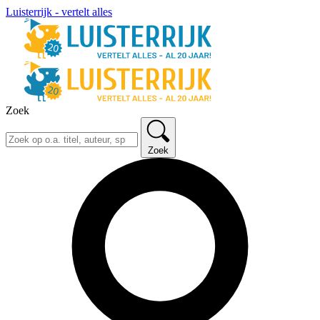
Luisterrijk - vertelt alles
Zoek
Zoek