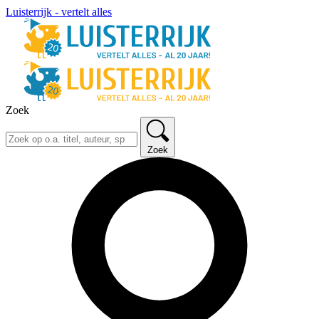
Luisterrijk - vertelt alles
Zoek
Zoek