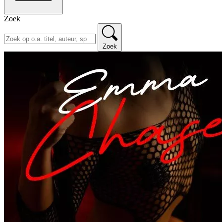
Zoek
Zoek