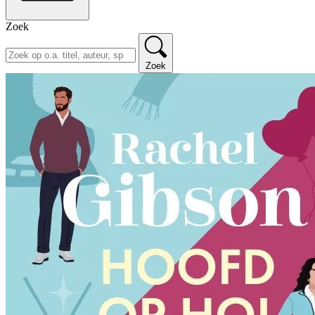
Zoek
Zoek