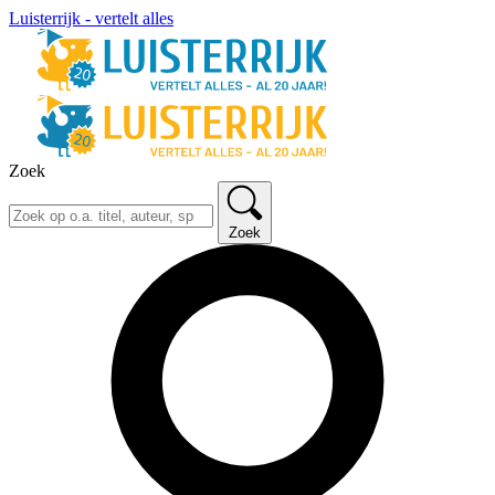
Luisterrijk - vertelt alles
Zoek
Zoek