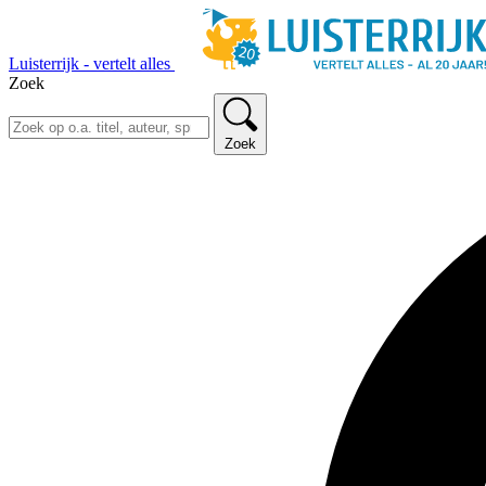
Luisterrijk - vertelt alles
Zoek
Zoek