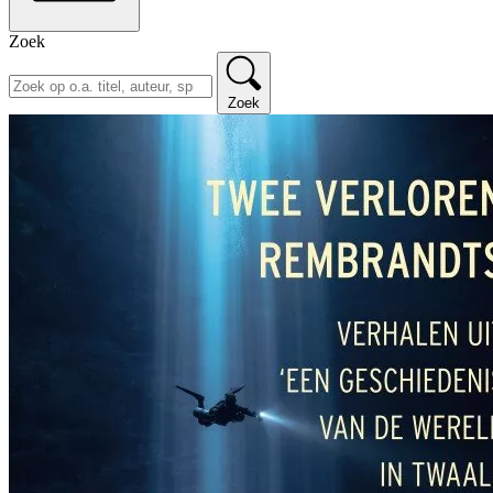
Zoek
Zoek