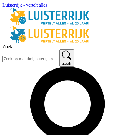
Luisterrijk - vertelt alles
Zoek
Zoek