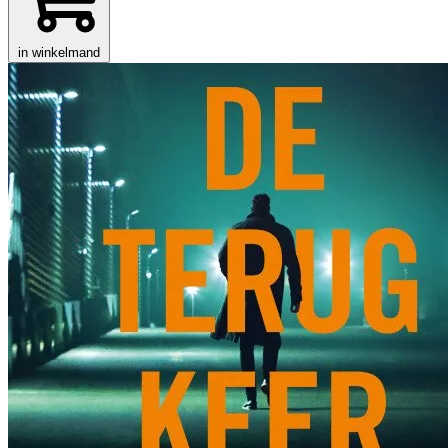
in winkelmand