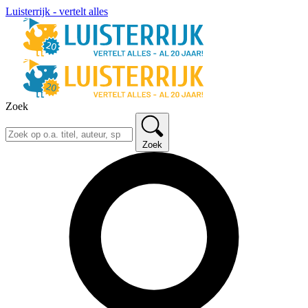
Luisterrijk - vertelt alles
Zoek
Zoek