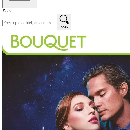
Zoek
Zoek