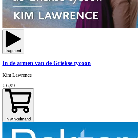
fragment
In de armen van de Griekse tycoon
Kim Lawrence
€ 6,99
in winkelmand