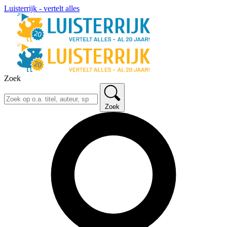
Luisterrijk - vertelt alles
Zoek
Zoek