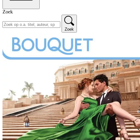
Zoek
Zoek