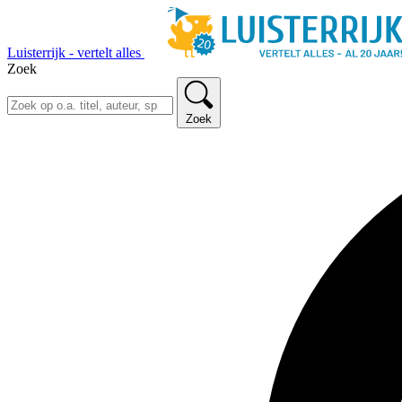
Luisterrijk - vertelt alles
Zoek
Zoek