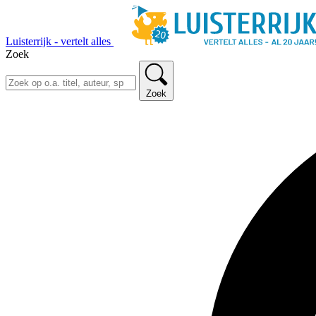
Luisterrijk - vertelt alles
Zoek
Zoek