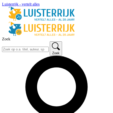
Luisterrijk - vertelt alles
Zoek
Zoek