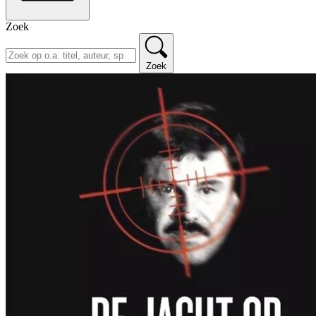
Zoek
Zoek