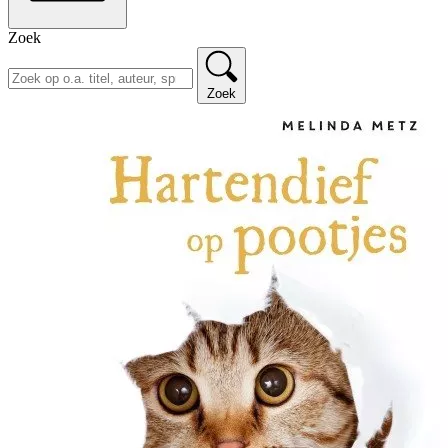
Zoek
Zoek