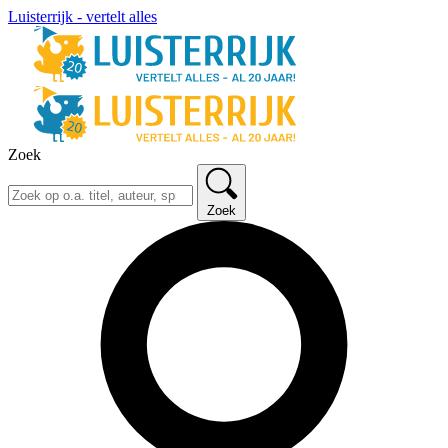
Luisterrijk - vertelt alles
Zoek
Zoek