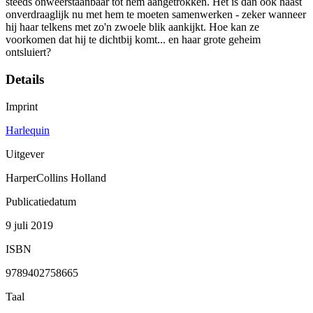
steeds onweerstaanbaar tot hem aangetrokken. Het is dan ook haast
onverdraaglijk nu met hem te moeten samenwerken - zeker wanneer
hij haar telkens met zo'n zwoele blik aankijkt. Hoe kan ze
voorkomen dat hij te dichtbij komt... en haar grote geheim
ontsluiert?
Details
Imprint
Harlequin
Uitgever
HarperCollins Holland
Publicatiedatum
9 juli 2019
ISBN
9789402758665
Taal