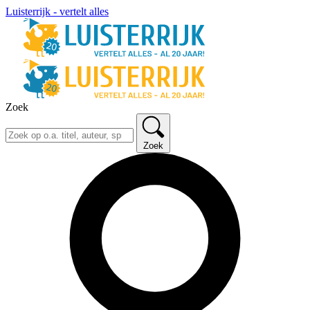
Luisterrijk - vertelt alles
Zoek
Zoek