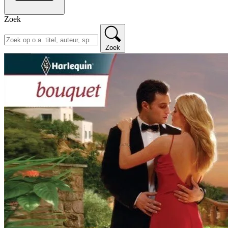
Zoek
Zoek