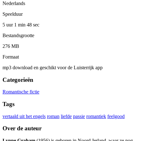
Nederlands
Speelduur
5 uur 1 min
48 sec
Bestandsgrootte
276 MB
Formaat
mp3 download en geschikt voor de Luisterrijk app
Categorieën
Romantische fictie
Tags
vertaald uit het engels
roman
liefde
passie
romantiek
feelgood
Over de auteur
Lynne Graham
(1956) is geboren in Noord-Ierland, waar ze nog