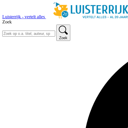
Luisterrijk - vertelt alles
Zoek
Zoek