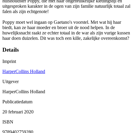
huishoudster Poppy, die met haar ongebruikelijke kledingstijl en
uitgesproken karakter in de ogen van zijn familie natuurlijk totaal zal
falen als zijn echtgenote!
Poppy moet wel ingaan op Gaetano's voorstel. Met wat hij haar
biedt, kan ze haar moeder en broer uit de nood helpen. In de
huwelijksnacht raakt ze echter totaal in de war als zijn vurige kussen
haar doen duizelen. Dit was toch een kille, zakelijke overeenkomst?
Details
Imprint
HarperCollins Holland
Uitgever
HarperCollins Holland
Publicatiedatum
20 februari 2020
ISBN
9789402759280