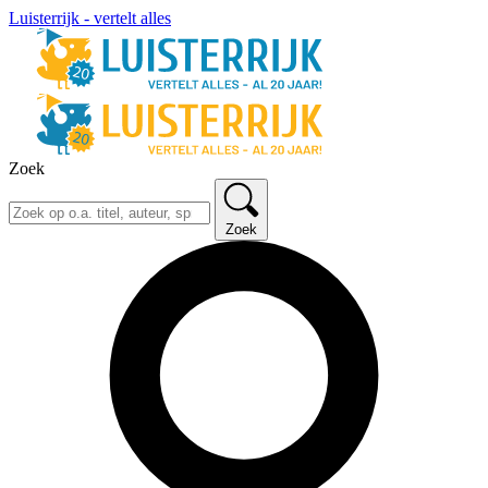
Luisterrijk - vertelt alles
Zoek
Zoek