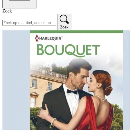
Zoek
Zoek