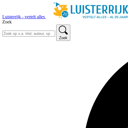
Luisterrijk - vertelt alles
Zoek
Zoek