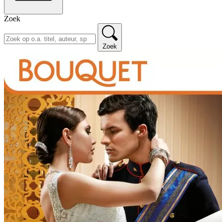
Zoek
Zoek