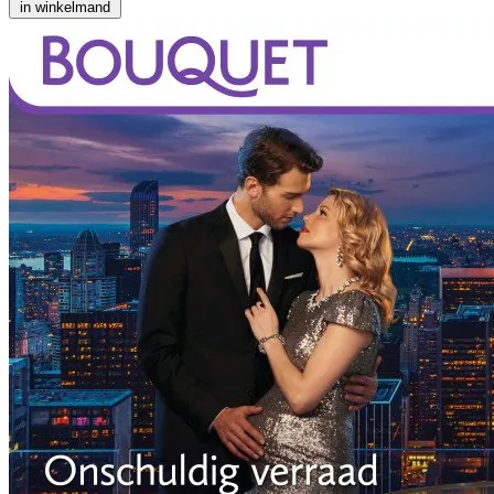
in winkelmand