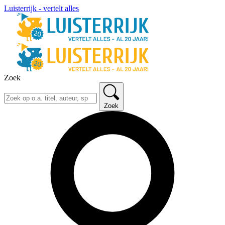
Luisterrijk - vertelt alles
Zoek
Zoek