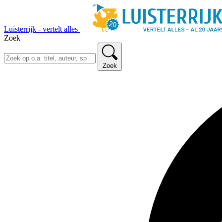
Luisterrijk - vertelt alles
Zoek
Zoek