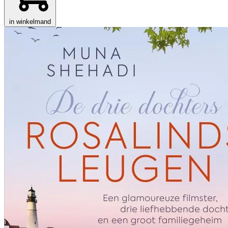
in winkelmand