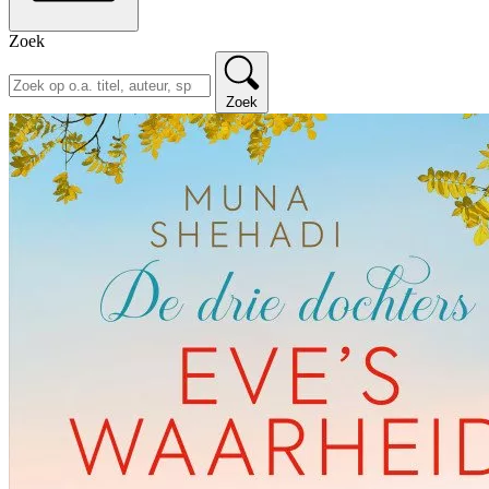
Zoek
Zoek