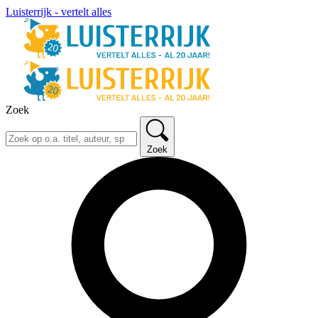
Luisterrijk - vertelt alles
Zoek
Zoek