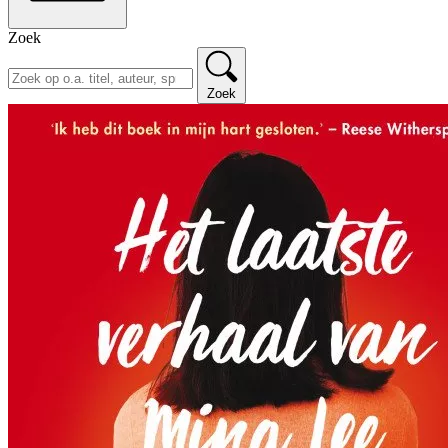
Zoek
Zoek