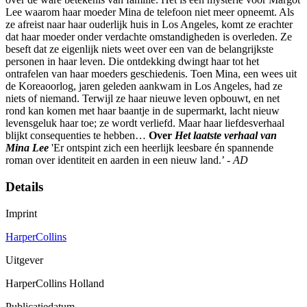
Lee waarom haar moeder Mina de telefoon niet meer opneemt. Als
ze afreist naar haar ouderlijk huis in Los Angeles, komt ze erachter
dat haar moeder onder verdachte omstandigheden is overleden. Ze
beseft dat ze eigenlijk niets weet over een van de belangrijkste
personen in haar leven. Die ontdekking dwingt haar tot het
ontrafelen van haar moeders geschiedenis. Toen Mina, een wees uit
de Koreaoorlog, jaren geleden aankwam in Los Angeles, had ze
niets of niemand. Terwijl ze haar nieuwe leven opbouwt, en net
rond kan komen met haar baantje in de supermarkt, lacht nieuw
levensgeluk haar toe; ze wordt verliefd. Maar haar liefdesverhaal
blijkt consequenties te hebben…
Over
Het laatste verhaal van
Mina Lee
'Er ontspint zich een heerlijk leesbare én spannende
roman over identiteit en aarden in een nieuw land.’ -
AD
Details
Imprint
HarperCollins
Uitgever
HarperCollins Holland
Publicatiedatum