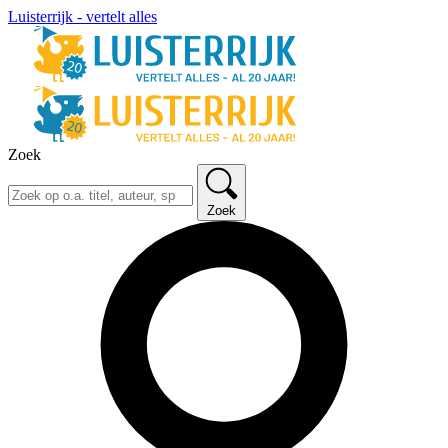
Luisterrijk - vertelt alles
Zoek
Zoek