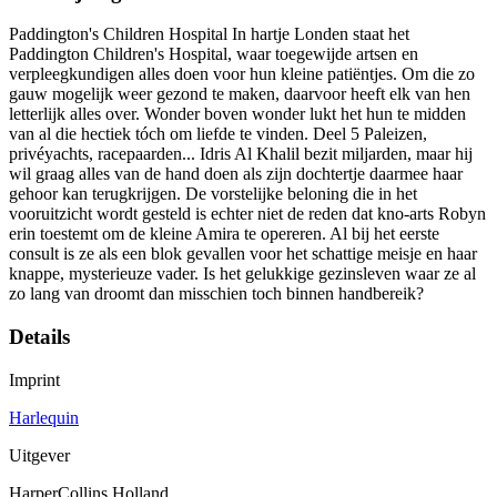
Paddington's Children Hospital In hartje Londen staat het
Paddington Children's Hospital, waar toegewijde artsen en
verpleegkundigen alles doen voor hun kleine patiëntjes. Om die zo
gauw mogelijk weer gezond te maken, daarvoor heeft elk van hen
letterlijk alles over. Wonder boven wonder lukt het hun te midden
van al die hectiek tóch om liefde te vinden. Deel 5 Paleizen,
privéyachts, racepaarden... Idris Al Khalil bezit miljarden, maar hij
wil graag alles van de hand doen als zijn dochtertje daarmee haar
gehoor kan terugkrijgen. De vorstelijke beloning die in het
vooruitzicht wordt gesteld is echter niet de reden dat kno-arts Robyn
erin toestemt om de kleine Amira te opereren. Al bij het eerste
consult is ze als een blok gevallen voor het schattige meisje en haar
knappe, mysterieuze vader. Is het gelukkige gezinsleven waar ze al
zo lang van droomt dan misschien toch binnen handbereik?
Details
Imprint
Harlequin
Uitgever
HarperCollins Holland