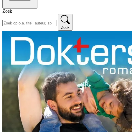
Zoek
Zoek