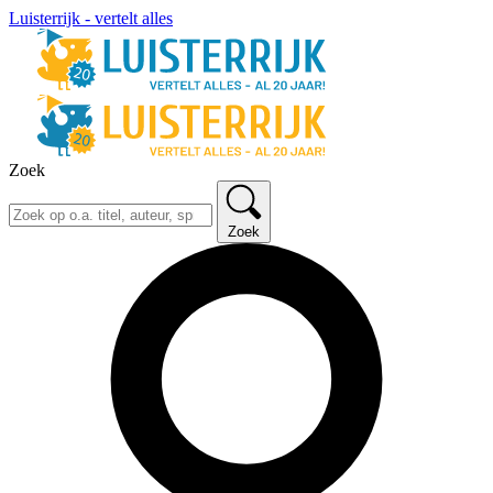
Luisterrijk - vertelt alles
Zoek
Zoek