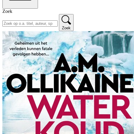
Zoek
Zoek