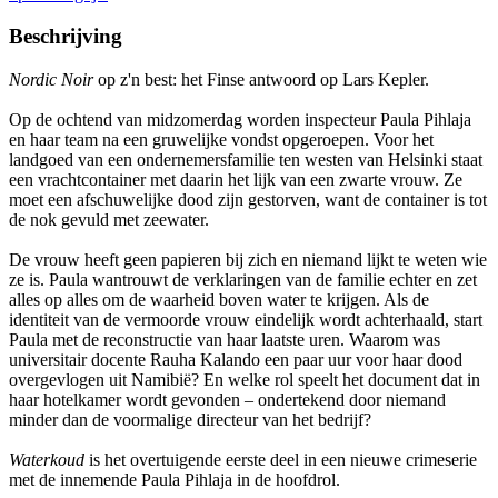
Beschrijving
Nordic Noir
op z'n best: het Finse antwoord op Lars Kepler.
Op de ochtend van midzomerdag worden inspecteur Paula Pihlaja
en haar team na een gruwelijke vondst opgeroepen. Voor het
landgoed van een ondernemersfamilie ten westen van Helsinki staat
een vrachtcontainer met daarin het lijk van een zwarte vrouw. Ze
moet een afschuwelijke dood zijn gestorven, want de container is tot
de nok gevuld met zeewater.
De vrouw heeft geen papieren bij zich en niemand lijkt te weten wie
ze is. Paula wantrouwt de verklaringen van de familie echter en zet
alles op alles om de waarheid boven water te krijgen. Als de
identiteit van de vermoorde vrouw eindelijk wordt achterhaald, start
Paula met de reconstructie van haar laatste uren. Waarom was
universitair docente Rauha Kalando een paar uur voor haar dood
overgevlogen uit Namibië? En welke rol speelt het document dat in
haar hotelkamer wordt gevonden – ondertekend door niemand
minder dan de voormalige directeur van het bedrijf?
Waterkoud
is het overtuigende eerste deel in een nieuwe crimeserie
met de innemende Paula Pihlaja in de hoofdrol.