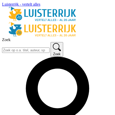
Luisterrijk - vertelt alles
Zoek
Zoek