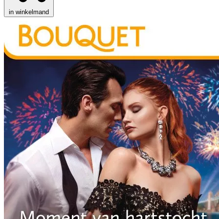
in winkelmand