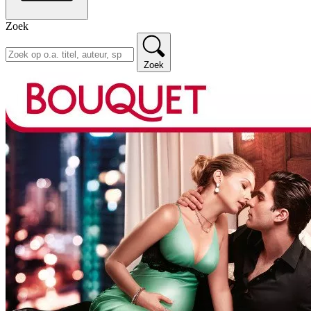
Zoek
Zoek