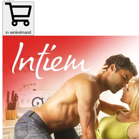
in winkelmand