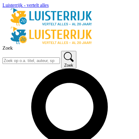
Luisterrijk - vertelt alles
Zoek
Zoek