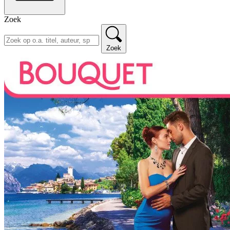
Zoek
Zoek