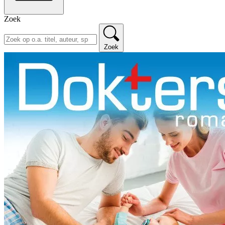
Zoek
Zoek