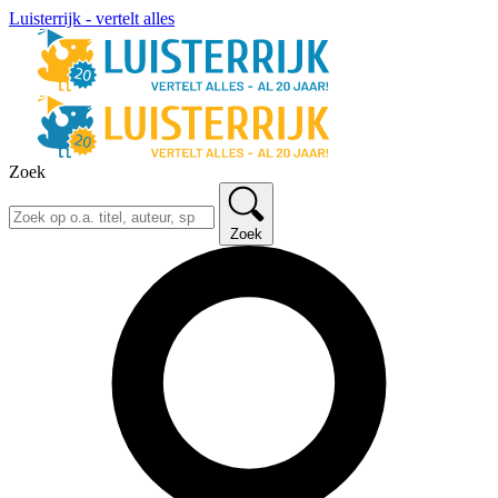
Luisterrijk - vertelt alles
Zoek
Zoek