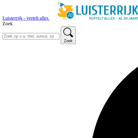
Luisterrijk - vertelt alles
Zoek
Zoek