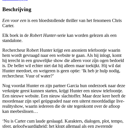
Beschrijving
Een voor een
is een bloedstollende thriller van het fenomeen Chris
Carter.
Elk boek in de
Robert Hunter
-serie kan worden gelezen als een
standalone.
Rechercheur Robert Hunter krijgt een anoniem telefoontje waarin
hem wordt gevraagd naar een website te gaan. Als hij inlogt, komt
hij terecht in een gruwelijke show die alleen voor zíjn ogen bedoeld
is. De beller wil echter niet dat hij alleen maar toekijkt. Hij wil dat
Hunter meedoet, en weigeren is geen optie: ‘Ik heb je hulp nodig,
rechercheur. Vuur of water?’
Nog voordat Hunter en zijn partner Garcia hun onderzoek naar deze
verknipte geest kunnen starten, krijgt Hunter een nieuw telefoontje.
Een nieuwe website. Een nieuw slachtoffer. Maar deze keer heeft de
moordenaar zijn spel geüpgraded naar een uiterst moorddadige live-
realityshow, waarin iedereen die de site tegenkomt over de afloop
kan meebeslissen…
‘Nu is Carter cum laude geslaagd. Karakters, dialogen, plot, tempo,
sfeer, geloofwaardigheid: het klopt allemaal als een zwerende