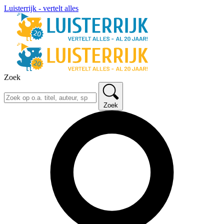
Luisterrijk - vertelt alles
Zoek
Zoek