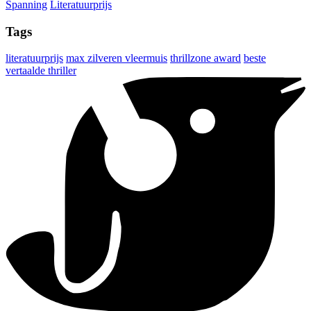
Spanning
Literatuurprijs
Tags
literatuurprijs
max zilveren vleermuis
thrillzone award
beste
vertaalde thriller