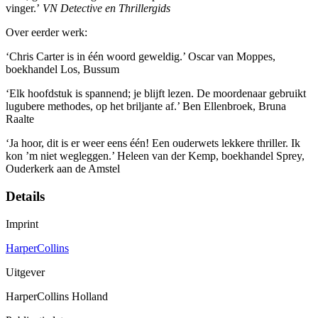
vinger.’
VN Detective en Thrillergids
Over eerder werk:
‘Chris Carter is in één woord geweldig.’ Oscar van Moppes,
boekhandel Los, Bussum
‘Elk hoofdstuk is spannend; je blijft lezen. De moordenaar gebruikt
lugubere methodes, op het briljante af.’ Ben Ellenbroek, Bruna
Raalte
‘Ja hoor, dit is er weer eens één! Een ouderwets lekkere thriller. Ik
kon ’m niet wegleggen.’ Heleen van der Kemp, boekhandel Sprey,
Ouderkerk aan de Amstel
Details
Imprint
HarperCollins
Uitgever
HarperCollins Holland