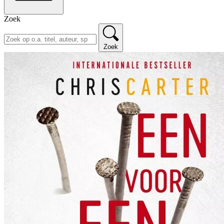
Zoek
Zoek