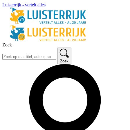
Luisterrijk - vertelt alles
Zoek
Zoek