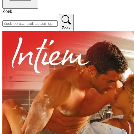
Zoek
Zoek