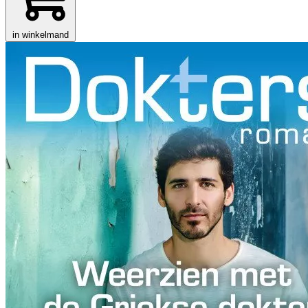
in winkelmand