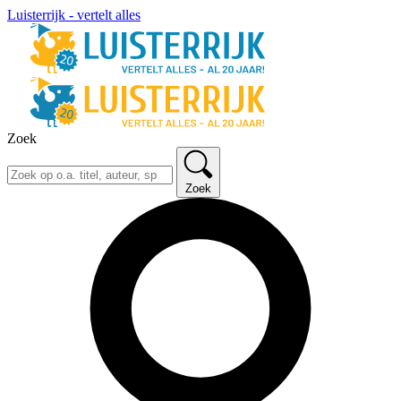
Luisterrijk - vertelt alles
Zoek
Zoek