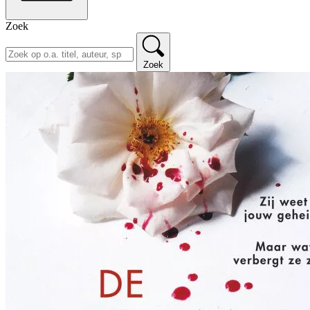
Zoek
Zoek