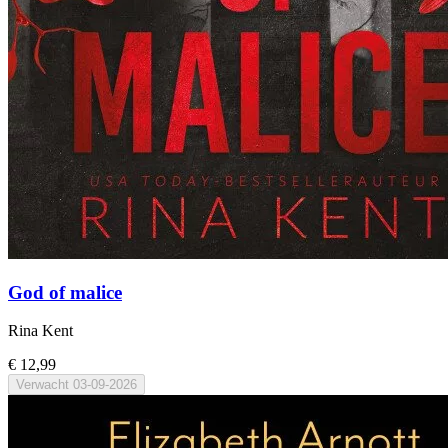
God of malice
Rina Kent
€ 12,99
Verwacht
03-09-2026