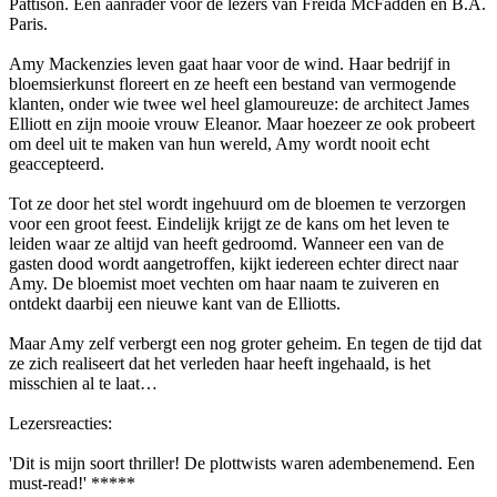
Pattison. Een aanrader voor de lezers van Freida McFadden en B.A.
Paris.
Amy Mackenzies leven gaat haar voor de wind. Haar bedrijf in
bloemsierkunst floreert en ze heeft een bestand van vermogende
klanten, onder wie twee wel heel glamoureuze: de architect James
Elliott en zijn mooie vrouw Eleanor. Maar hoezeer ze ook probeert
om deel uit te maken van hun wereld, Amy wordt nooit echt
geaccepteerd.
Tot ze door het stel wordt ingehuurd om de bloemen te verzorgen
voor een groot feest. Eindelijk krijgt ze de kans om het leven te
leiden waar ze altijd van heeft gedroomd. Wanneer een van de
gasten dood wordt aangetroffen, kijkt iedereen echter direct naar
Amy. De bloemist moet vechten om haar naam te zuiveren en
ontdekt daarbij een nieuwe kant van de Elliotts.
Maar Amy zelf verbergt een nog groter geheim. En tegen de tijd dat
ze zich realiseert dat het verleden haar heeft ingehaald, is het
misschien al te laat…
Lezersreacties:
'Dit is mijn soort thriller! De plottwists waren adembenemend. Een
must-read!' *****