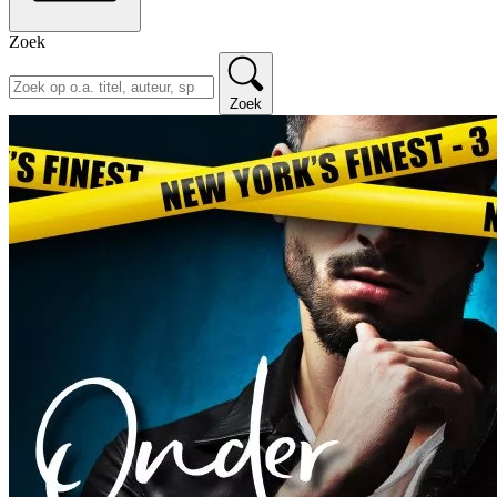
Zoek
Zoek