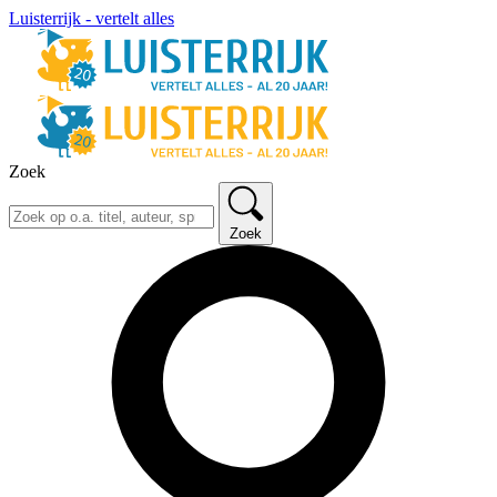
Luisterrijk - vertelt alles
Zoek
Zoek