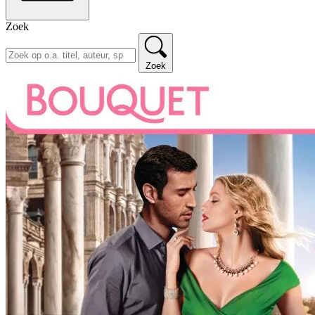
Zoek
Zoek