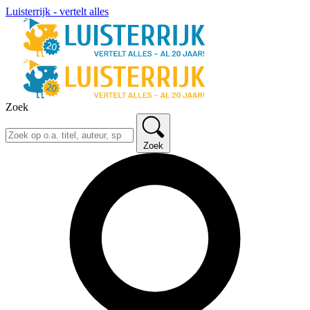
Luisterrijk - vertelt alles
Zoek
Zoek