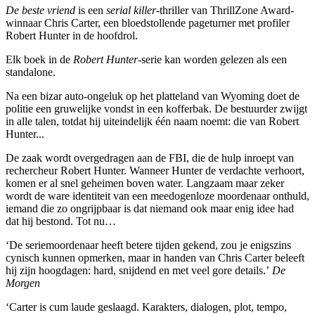
De beste vriend
is een
serial killer-
thriller van ThrillZone Award-
winnaar Chris Carter, een bloedstollende pageturner met profiler
Robert Hunter in de hoofdrol.
Elk boek in de
Robert Hunter
-serie kan worden gelezen als een
standalone.
Na een bizar auto-ongeluk op het platteland van Wyoming doet de
politie een gruwelijke vondst in een kofferbak. De bestuurder zwijgt
in alle talen, totdat hij uiteindelijk één naam noemt: die van Robert
Hunter...
De zaak wordt overgedragen aan de FBI, die de hulp inroept van
rechercheur Robert Hunter. Wanneer Hunter de verdachte verhoort,
komen er al snel geheimen boven water. Langzaam maar zeker
wordt de ware identiteit van een meedogenloze moordenaar onthuld,
iemand die zo ongrijpbaar is dat niemand ook maar enig idee had
dat hij bestond. Tot nu…
‘De seriemoordenaar heeft betere tijden gekend, zou je enigszins
cynisch kunnen opmerken, maar in handen van Chris Carter beleeft
hij zijn hoogdagen: hard, snijdend en met veel gore details.’
De
Morgen
‘Carter is cum laude geslaagd. Karakters, dialogen, plot, tempo,