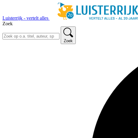
Luisterrijk - vertelt alles
Zoek
Zoek