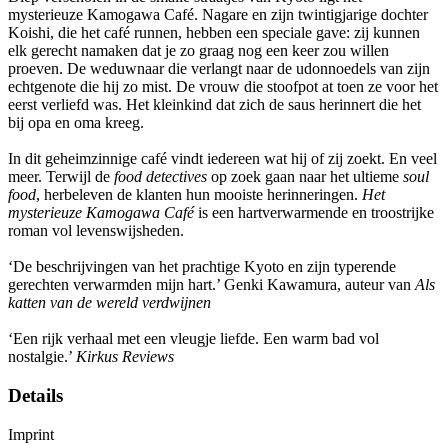
mysterieuze Kamogawa Café. Nagare en zijn twintigjarige dochter
Koishi, die het café runnen, hebben een speciale gave: zij kunnen
elk gerecht namaken dat je zo graag nog een keer zou willen
proeven. De weduwnaar die verlangt naar de udonnoedels van zijn
echtgenote die hij zo mist. De vrouw die stoofpot at toen ze voor het
eerst verliefd was. Het kleinkind dat zich de saus herinnert die het
bij opa en oma kreeg.
In dit geheimzinnige café vindt iedereen wat hij of zij zoekt. En veel
meer. Terwijl de
food detectives
op zoek gaan naar het ultieme
soul
food
, herbeleven de klanten hun mooiste herinneringen.
Het
mysterieuze Kamogawa Café
is een hartverwarmende en troostrijke
roman vol levenswijsheden.
‘De beschrijvingen van het prachtige Kyoto en zijn typerende
gerechten verwarmden mijn hart.’ Genki Kawamura, auteur van
Als
katten van de wereld verdwijnen
‘Een rijk verhaal met een vleugje liefde. Een warm bad vol
nostalgie.’
Kirkus Reviews
Details
Imprint