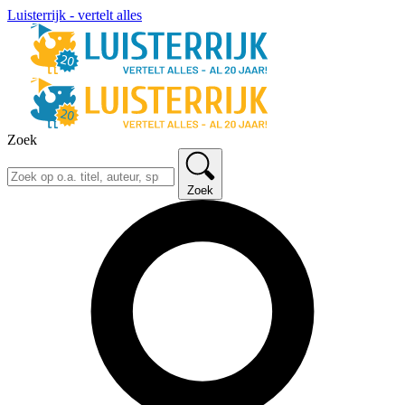
Luisterrijk - vertelt alles
Zoek
Zoek