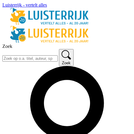
Luisterrijk - vertelt alles
Zoek
Zoek