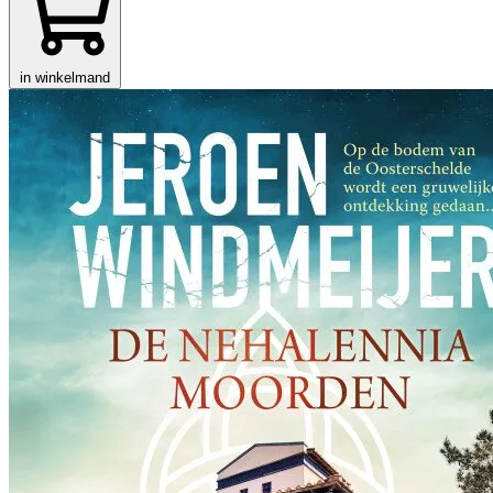
in winkelmand