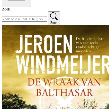
Zoek
Zoek