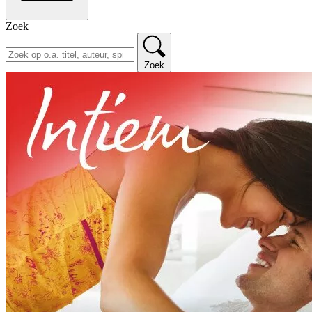
Zoek
Zoek