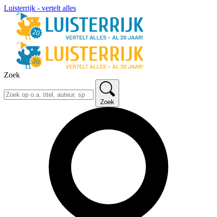
Luisterrijk - vertelt alles
Zoek
Zoek