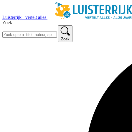
Luisterrijk - vertelt alles
Zoek
Zoek