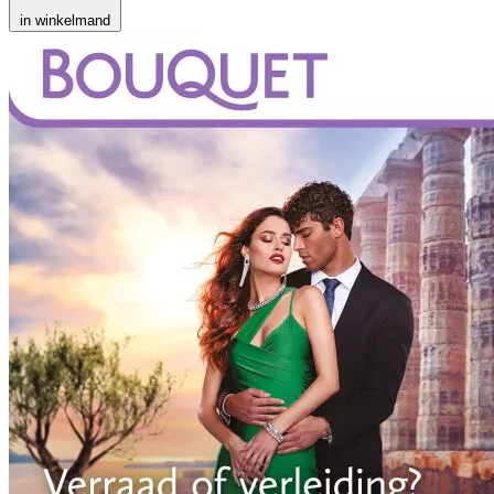
in winkelmand