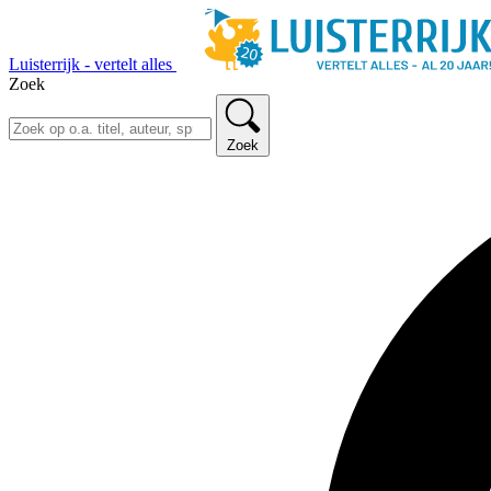
Luisterrijk - vertelt alles
Zoek
Zoek